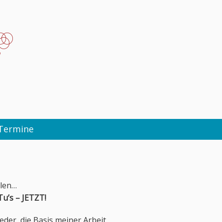
Termine
alen…
Tu’s – JETZT!
eder, die Basis meiner Arbeit…