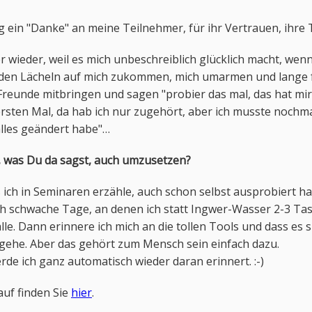
tig ein "Danke" an meine Teilnehmer, für ihr Vertrauen, ihre
 wieder, weil es mich unbeschreiblich glücklich macht, wen
den Lächeln auf mich zukommen, mich umarmen und lange f
Freunde mitbringen und sagen "probier das mal, das hat mir
ersten Mal, da hab ich nur zugehört, aber ich musste nochm
alles geändert habe"…
as, was Du da sagst, auch umzusetzen?
s ich in Seminaren erzähle, auch schon selbst ausprobiert ha
ch schwache Tage, an denen ich statt Ingwer-Wasser 2-3 Tass
alle. Dann erinnere ich mich an die tollen Tools und dass es s
 gehe. Aber das gehört zum Mensch sein einfach dazu.
e ich ganz automatisch wieder daran erinnert. :-)
auf finden Sie
hier
.